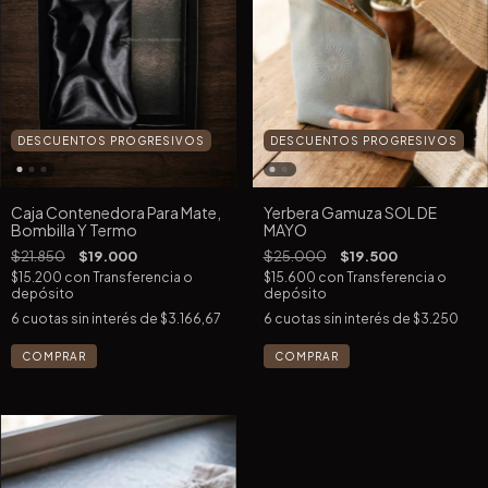
DESCUENTOS PROGRESIVOS
DESCUENTOS PROGRESIVOS
Caja Contenedora Para Mate,
Yerbera Gamuza SOL DE
Bombilla Y Termo
MAYO
$21.850
$19.000
$25.000
$19.500
$15.200
con
Transferencia o
$15.600
con
Transferencia o
depósito
depósito
6
cuotas sin interés de
$3.166,67
6
cuotas sin interés de
$3.250