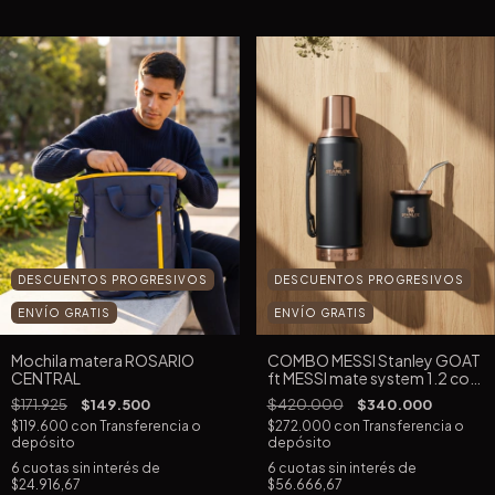
DESCUENTOS PROGRESIVOS
DESCUENTOS PROGRESIVOS
ENVÍO GRATIS
ENVÍO GRATIS
COMBO MESSI Stanley GOAT
Mochila matera ROSARIO
ft MESSI mate system 1.2 con
CENTRAL
bombilla de regalo
$420.000
$340.000
$171.925
$149.500
$272.000
con
Transferencia o
$119.600
con
Transferencia o
depósito
depósito
6
cuotas sin interés de
6
cuotas sin interés de
$56.666,67
$24.916,67