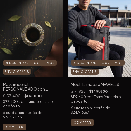
DESCUENTOS PROGRESIVOS
DESCUENTOS PROGRESIVOS
ENVÍO GRATIS
ENVÍO GRATIS
Mate imperial
Mochila matera NEWELLS
PERSONALIZADO con
$171.925
$149.500
APLIQUES
$133.400
$116.000
$119.600
con
Transferencia o
depósito
$92.800
con
Transferencia o
depósito
6
cuotas sin interés de
$24.916,67
6
cuotas sin interés de
$19.333,33
COMPRAR